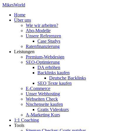
Zum
MikesWorld
Inhalt
Home
springen
Über uns
Wie wir arbeiten?
Abo-Modelle
Unsere Referenzen
Case Studys
Ratenfinanzierung
Leistungen
Premium-Webdesign
SEO-Optimierung
DA erhöhen
Backlinks kaufen
Deutsche Backlinks
SEO Texte kaufen
E-Commerce
Unser Webhosting
Webseiten Check
Nischenseite kaufen
Gratis Videokurs
A-Marketing Kurs
1:1 Coaching
Tools
Sitemap Checker: Gratis nutzbar