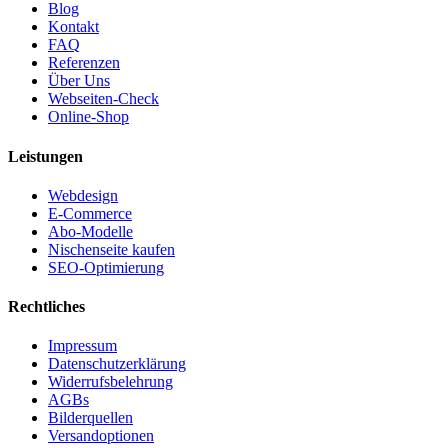
Blog
Kontakt
FAQ
Referenzen
Über Uns
Webseiten-Check
Online-Shop
Leistungen
Webdesign
E-Commerce
Abo-Modelle
Nischenseite kaufen
SEO-Optimierung
Rechtliches
Impressum
Datenschutzerklärung
Widerrufsbelehrung
AGBs
Bilderquellen
Versandoptionen