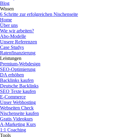
Blog
Wissen
6 Schritte zur erfolgreichen Nischenseite
Home
Über uns
Wie wir arbeiten?
Abo-Modelle
Unsere Referenzen
Case Studys
Ratenfinanzierung
Leistungen
Premium-Webdesign
SEO-Optimierung
DA erhöhen
Backlinks kaufen
Deutsche Backlinks
SEO Texte kaufen
E-Commerce
Unser Webhosting
Webseiten Check
Nischenseite kaufen
Gratis Videokurs
A-Marketing Kurs
1:1 Coaching
Tools