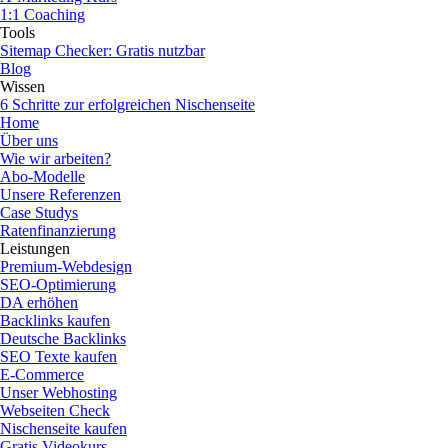
1:1 Coaching
Tools
Sitemap Checker: Gratis nutzbar
Blog
Wissen
6 Schritte zur erfolgreichen Nischenseite
Home
Über uns
Wie wir arbeiten?
Abo-Modelle
Unsere Referenzen
Case Studys
Ratenfinanzierung
Leistungen
Premium-Webdesign
SEO-Optimierung
DA erhöhen
Backlinks kaufen
Deutsche Backlinks
SEO Texte kaufen
E-Commerce
Unser Webhosting
Webseiten Check
Nischenseite kaufen
Gratis Videokurs