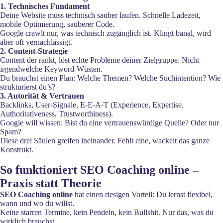
1. Technisches Fundament
Deine Website muss technisch sauber laufen. Schnelle Ladezeit,
mobile Optimierung, sauberer Code.
Google crawlt nur, was technisch zugänglich ist. Klingt banal, wird
aber oft vernachlässigt.
2. Content-Strategie
Content der rankt, löst echte Probleme deiner Zielgruppe. Nicht
irgendwelche Keyword-Wüsten.
Du brauchst einen Plan: Welche Themen? Welche Suchintention? Wie
strukturierst du’s?
3. Autorität & Vertrauen
Backlinks, User-Signale, E-E-A-T (Experience, Expertise,
Authoritativeness, Trustworthiness).
Google will wissen: Bist du eine vertrauenswürdige Quelle? Oder nur
Spam?
Diese drei Säulen greifen ineinander. Fehlt eine, wackelt das ganze
Konstrukt.
So funktioniert SEO Coaching online –
Praxis statt Theorie
SEO Coaching online
hat einen riesigen Vorteil: Du lernst flexibel,
wann und wo du willst.
Keine starren Termine, kein Pendeln, kein Bullshit. Nur das, was du
wirklich brauchst.