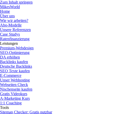
Zum Inhalt springen
MikesWorld
Home
Über uns
Wie wir arbeiten?
Abo-Modelle
Unsere Referenzen
Case Studys
Ratenfinanzierung
Leistungen
Premium-Webdesign
SEO-Optimierung
DA erhöhen
Backlinks kaufen
Deutsche Backlinks
SEO Texte kaufen
E-Commerce
Unser Webhosting
Webseiten Check
Nischenseite kaufen
Gratis Videokurs
A-Marketing Kurs
1:1 Coaching
Tools
Sitemap Checker: Gratis nutzbar