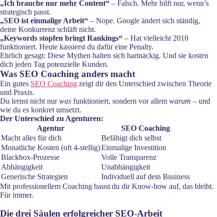
„Ich brauche nur mehr Content“
– Falsch. Mehr hilft nur, wenn’s
strategisch passt.
„SEO ist einmalige Arbeit“
– Nope. Google ändert sich ständig,
deine Konkurrenz schläft nicht.
„Keywords stopfen bringt Rankings“
– Hat vielleicht 2010
funktioniert. Heute kassierst du dafür eine Penalty.
Ehrlich gesagt: Diese Mythen halten sich hartnäckig. Und sie kosten
dich jeden Tag potenzielle Kunden.
Was SEO Coaching anders macht
Ein gutes
SEO Coaching
zeigt dir den Unterschied zwischen Theorie
und Praxis.
Du lernst nicht nur
was
funktioniert, sondern vor allem
warum
– und
wie du es konkret umsetzt.
Der Unterschied zu Agenturen:
Agentur
SEO Coaching
Macht alles für dich
Befähigt dich selbst
Monatliche Kosten (oft 4-stellig)
Einmalige Investition
Blackbox-Prozesse
Volle Transparenz
Abhängigkeit
Unabhängigkeit
Generische Strategien
Individuell auf dein Business
Mit professionellem Coaching baust du dir Know-how auf, das bleibt.
Für immer.
Die drei Säulen erfolgreicher SEO-Arbeit